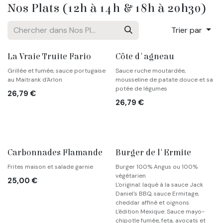
Nos Plats (12h à 14h & 18h à 20h30)
Trier par
👨‍🍳 Coup de cœur
La Vraie Truite Fario
Côte d'agneau
Grillée et fumée, sauce portugaise
Sauce ruche moutardée,
au Maitrank d'Arlon
mousseline de patate douce et sa
potée de légumes
26,79
€
26,79
€
Carbonnades Flamande
Burger de l'Ermite
Frites maison et salade garnie
Burger 100% Angus ou 100%
végétarien
25,00
€
L'original: laqué à la sauce Jack
Daniel's BBQ, sauce Ermitage,
cheddar affiné et oignons
L'édition Mexique: Sauce mayo-
chipotle fumée, feta, avocats et