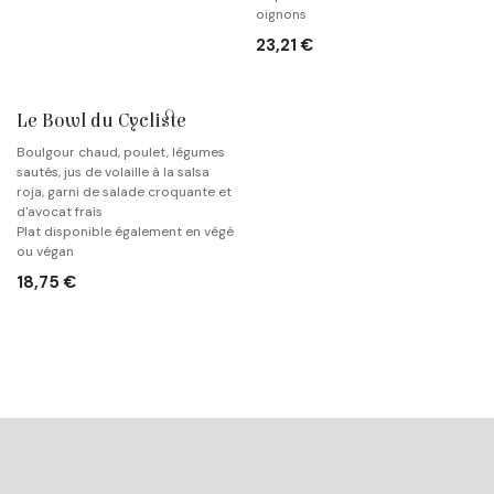
oignons
23,21
€
Le Bowl du Cycliste
Boulgour chaud, poulet, légumes
sautés, jus de volaille à la salsa
roja, garni de salade croquante et
d'avocat frais
Plat disponible également en végé
ou végan
18,75
€